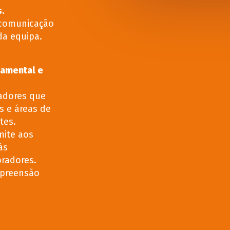
s
.
a comunicação
da equipa.
tamental e
adores que
 e áreas de
tes.
mite aos
às
oradores.
mpreensão