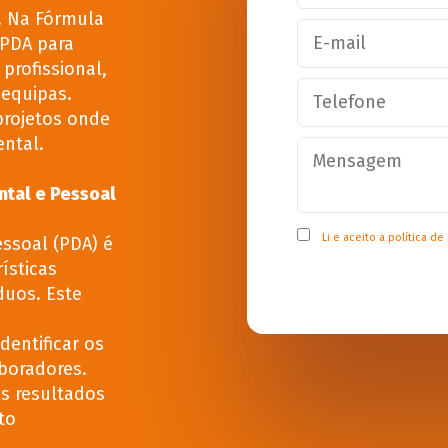
. Na Fórmula
 PDA para
profissional,
 equipas.
projetos onde
ental.
ntal e Pessoal
Li e aceito a
política de
essoal (PDA) é
ísticas
duos. Este
Identificar os
boradores.
os resultados
to