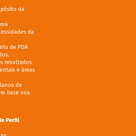
pósito da
uma
cessidades da
enta de PDA
dos.
os resultados
entais e áreas
planos de
om base nos
e Perfil
uns