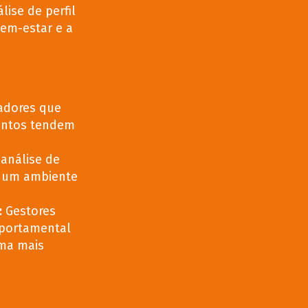
lise de perfil
em-estar e a
adores que
ntos tendem
 análise de
r um ambiente
:
Gestores
mportamental
rma mais