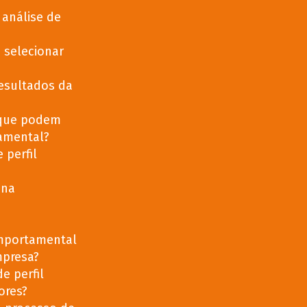
 análise de
 selecionar
esultados da
 que podem
tamental?
 perfil
 na
omportamental
mpresa?
e perfil
ores?