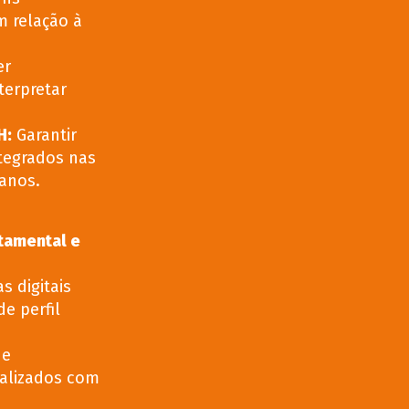
m relação à
er
terpretar
H
:
Garantir
ntegrados nas
anos.
rtamental e
s digitais
de perfil
de
alizados com