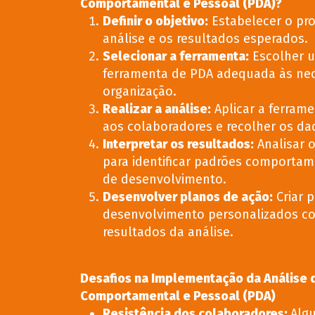
Comportamental e Pessoal (PDA)?
Definir o objetivo
:
Estabelecer o pro
análise e os resultados esperados.
Selecionar a ferramenta
:
Escolher 
ferramenta de PDA adequada às ne
organização.
Realizar a análise
:
Aplicar a ferram
aos colaboradores e recolher os da
Interpretar os resultados
:
Analisar 
para identificar padrões comportam
de desenvolvimento.
Desenvolver planos de ação
:
Criar 
desenvolvimento personalizados c
resultados da análise.
Desafios na Implementação da Análise d
Comportamental e Pessoal (PDA)
Resistência dos colaboradores
:
Alg