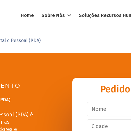
Home
Sobre Nós
Soluções Recursos H
tal e Pessoal (PDA)
MENTO
Pedido
(PDA)
essoal (PDA) é
r as
dores e