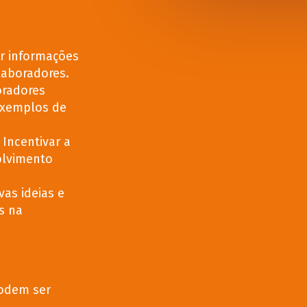
r informações
laboradores.
oradores
 exemplos de
Incentivar a
olvimento
as ideias e
s na
podem ser