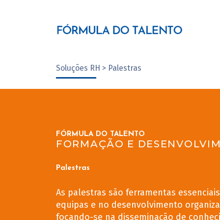
Soluções RH > Palestras
FÓRMULA DO TALENTO
FORMAÇÃO E DESENVOLVI
Palestras
As palestras são ferramentas essenciai
equipas e no desenvolvimento organiza
focando-se na disseminação de conhec