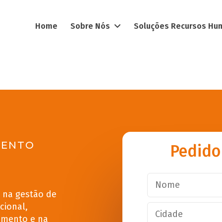
Home
Sobre Nós
Soluções Recursos H
MENTO
Pedido
s na gestão de
cional,
imento e na