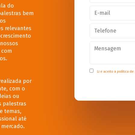
ula do
palestras bem
 os
s relevantes
 crescimento
 nossos
m com
os.
Li e aceito a
política de
ealizada por
nte, com o
deias ou
s palestras
e temas,
ssional até
e mercado.