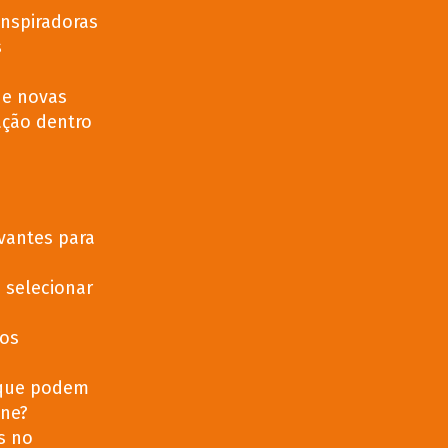
inspiradoras
s
de novas
ação dentro
evantes para
 selecionar
dos
 que podem
ine?
s no