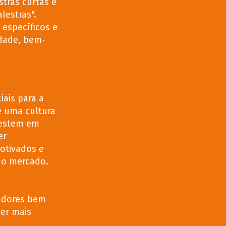
stras curtas e
lestras".
específicos e
idade, bem-
ais para a
e uma cultura
vestem em
er
otivados e
do mercado.
adores bem
er mais