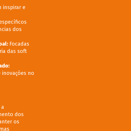
inspirar e
specíficos
ncias dos
oal
:
Focadas
ia das soft
cado
:
e inovações no
 a
mento dos
anter os
imas