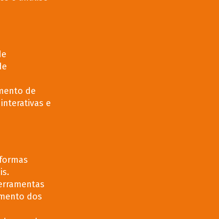
de
de
mento de
interativas e
aformas
is.
ferramentas
imento dos