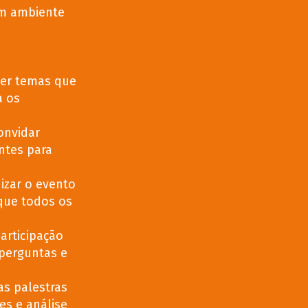
um ambiente
er temas que
a os
nvidar
entes para
izar o evento
 que todos os
articipação
 perguntas e
as palestras
es e análise