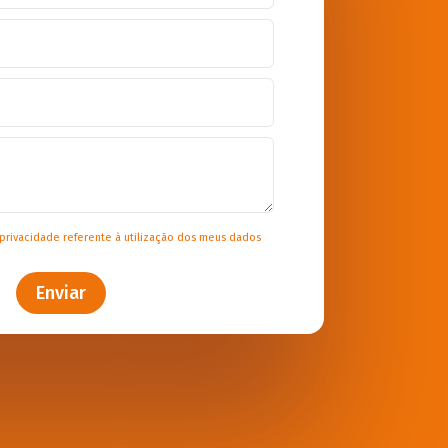
 privacidade
referente à utilização dos meus dados
Enviar