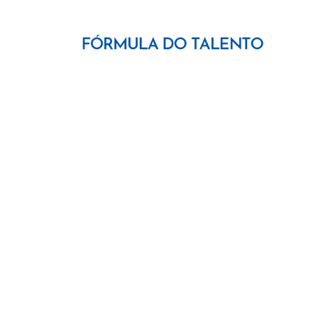
Talentos 
potenciado
Acreditamos que para se obter