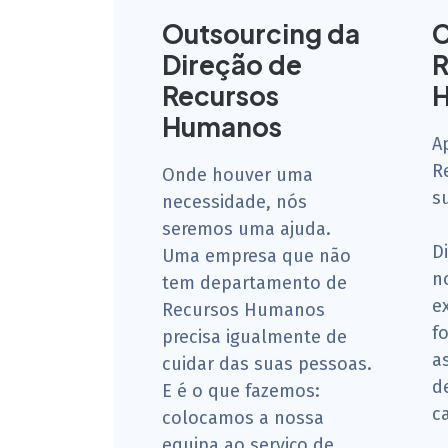
Outsourcing da
C
Direção de
R
Recursos
Humanos
A
R
Onde houver uma
s
necessidade, nós
seremos uma ajuda.
D
Uma empresa que não
n
tem departamento de
e
Recursos Humanos
f
precisa igualmente de
a
cuidar das suas pessoas.
d
E é o que fazemos:
c
colocamos a nossa
equipa ao serviço de