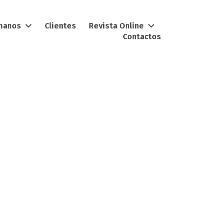
umanos
Clientes
Revista Online
Contactos
 ser
enciar e valorizar as Pessoas.