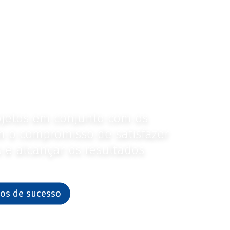
 clientes dizem
e nós do que nós
jetos em conjunto com os
m o compromisso de satisfazer
s e alcançar os resultados
os de sucesso