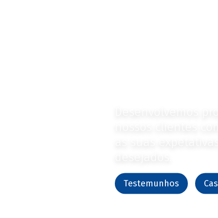
Os nossos
mais sobr
mesmos.
Desenvolvemos pro
nossos clientes co
as suas expetativa
desejados.
Testemunhos
Cas