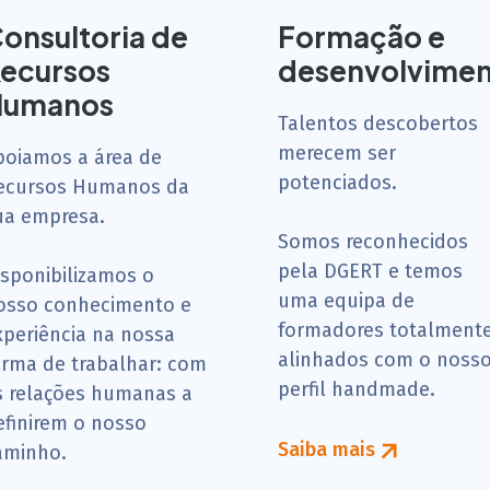
onsultoria de
Formação e
ecursos
desenvolvime
Humanos
Talentos descobertos
merecem ser
poiamos a área de
potenciados.
ecursos Humanos da
ua empresa.
Somos reconhecidos
pela DGERT e temos
isponibilizamos o
uma equipa de
osso conhecimento e
formadores totalment
xperiência na nossa
alinhados com o noss
orma de trabalhar: com
perfil handmade.
s relações humanas a
efinirem o nosso
Saiba mais
aminho.