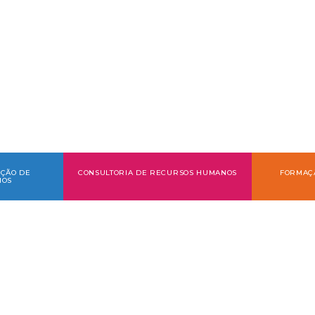
distintas de atuação: Ser o Diretor de Recursos Humano
ecursos Humanos ou apoiar o Departamento de Recurso
nto de projetos nas diversas áreas relacionadas com a
EÇÃO DE
CONSULTORIA DE RECURSOS HUMANOS
FORMAÇ
NOS