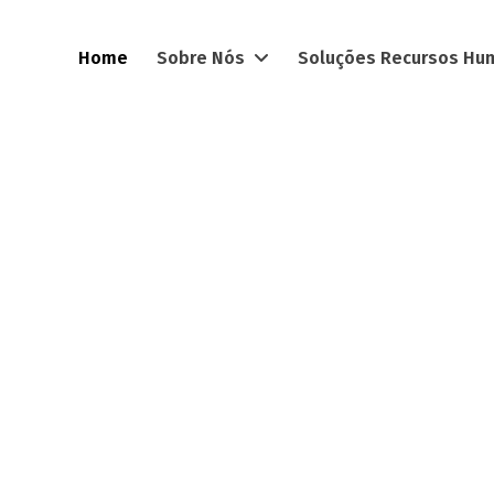
Home
Sobre Nós
Soluções Recursos H
descobertos merecem
s.
 resultados e crescimento dos negócios é necessário pot