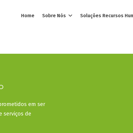
Home
Sobre Nós
Soluções Recursos H
Recrutam
O
certo par
prometidos em ser
 serviços de
empresa.