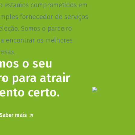
to estamos comprometidos em
imples fornecedor de serviços
leção. Somos o parceiro
 a encontrar os melhores
esas.
mos o seu
ro para atrair
lento certo.
Saber mais