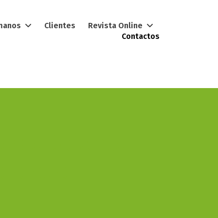
umanos
Clientes
Revista Online
Contactos
os o talento
a a sua