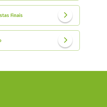
istas Finais
o