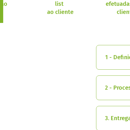
ção
list
efetuada
ao cliente
clien
1 - Defin
2 - Proce
3. Entreg