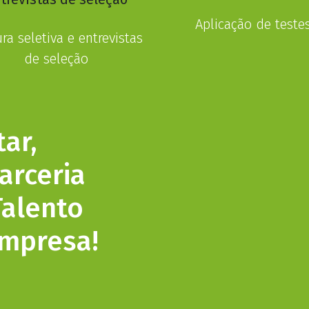
Aplicação de teste
ra seletiva e entrevistas
de seleção
ar,
rceria
Talento
empresa!