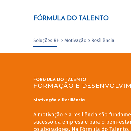
Soluções RH > Motivação e Resiliência
FÓRMULA DO TALENTO
FORMAÇÃO E DESENVOLVI
Motivação e Resiliência
A motivação e a resiliência são fundame
sucesso da empresa e para o bem-esta
colaboradores. Na Fórmula do Talento,