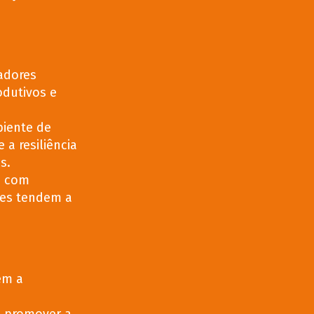
adores
odutivos e
iente de
a resiliência
s.
 com
tes tendem a
em a