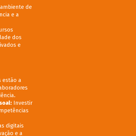
ambiente de
ncia e a
ursos
dade dos
ivados e
 estão a
laboradores
iência.
soal
:
Investir
mpetências
s digitais
vação e a