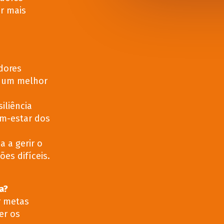
er mais
dores
m um melhor
iliência
em-estar dos
a a gerir o
es difíceis.
a?
r metas
er os