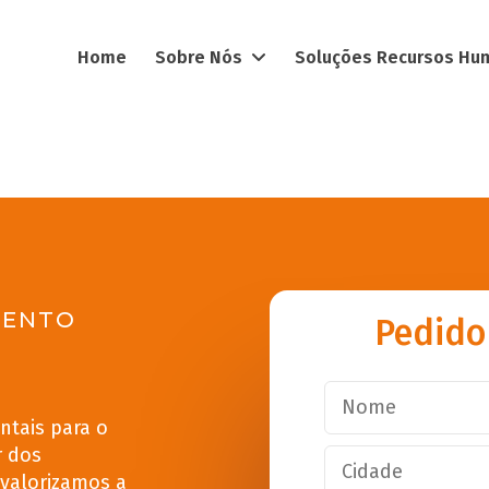
Home
Sobre Nós
Soluções Recursos H
MENTO
Pedido
ntais para o
r dos
 valorizamos a