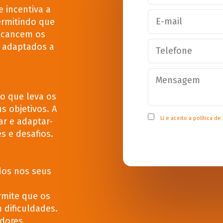
 incentiva a
ermitindo que
alcancem os
 adaptados a
no que leva os
s objetivos. A
Li e aceito a
política de
ar e adaptar-
s e desafios.
dos nos seus
ermite que os
 dificuldades.
dores