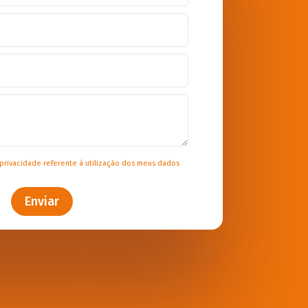
 privacidade
referente à utilização dos meus dados
Enviar