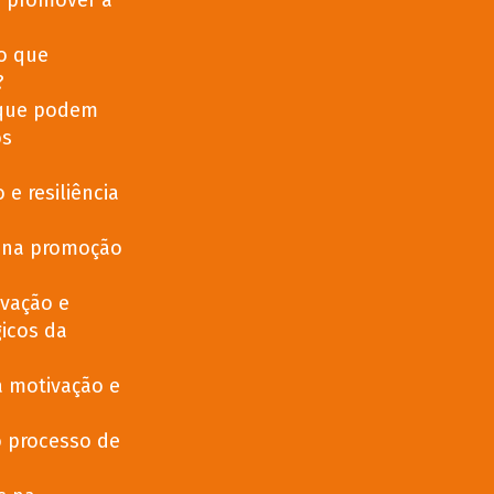
a promover a
o que
?
 que podem
os
e resiliência
s na promoção
ivação e
gicos da
a motivação e
 processo de