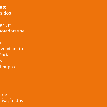
nuo
:
as dos
iar um
boradores se
r
nvolvimento
ência.
s
 tempo e
a de
tivação dos