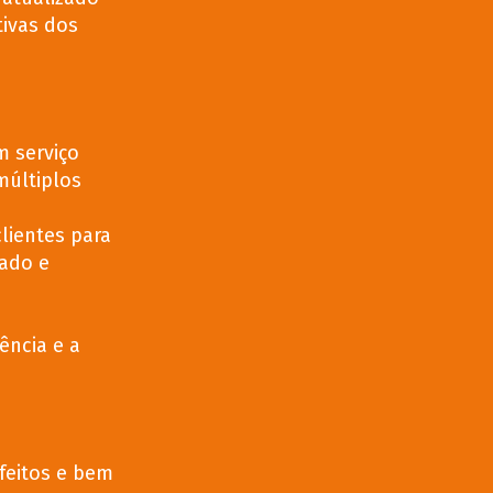
ivas dos
m serviço
múltiplos
clientes para
zado e
ência e a
sfeitos e bem