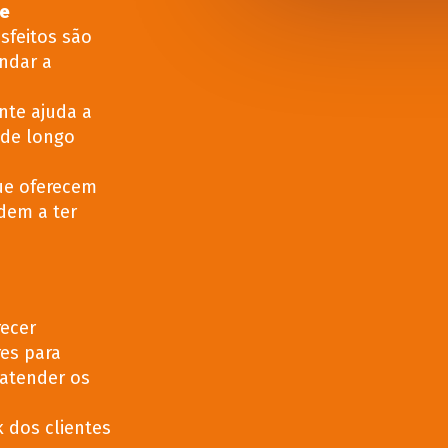
te
isfeitos são
ndar a
nte ajuda a
s de longo
e oferecem
dem a ter
recer
es para
 atender os
 dos clientes