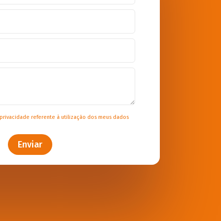
 privacidade
referente à utilização dos meus dados
Enviar