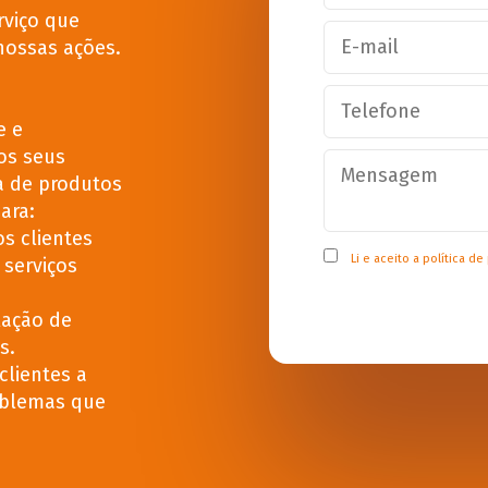
rviço que
nossas ações.
e e
os seus
a de produtos
ara:
s clientes
Li e aceito a
política de
 serviços
lação de
s.
clientes a
oblemas que