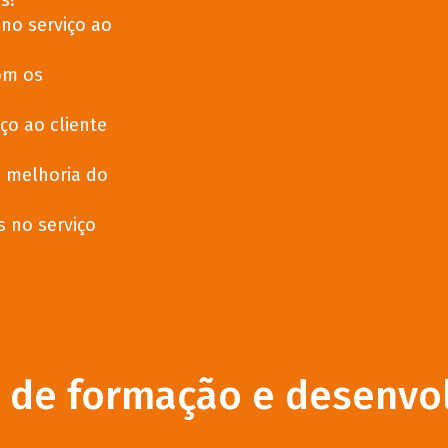
s?
no serviço ao
om os
ço ao cliente
 melhoria do
 no serviço
s de formação e desenvo