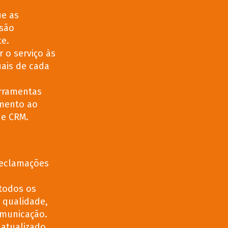
ue as
 são
te.
 o serviço às
uais de cada
rramentas
imento ao
de CRM.
reclamações
 todos os
 qualidade,
municação.
atualizado