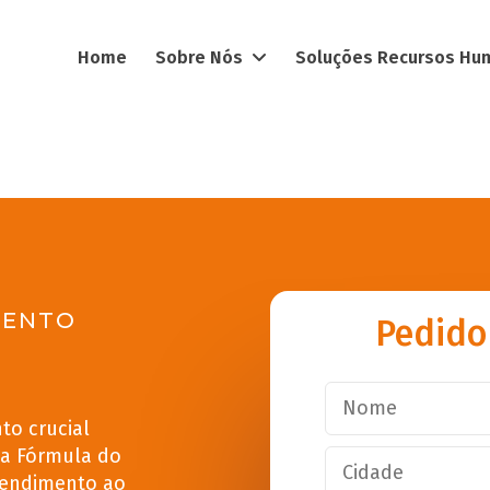
Home
Sobre Nós
Soluções Recursos H
MENTO
Pedido
to crucial
Na Fórmula do
atendimento ao