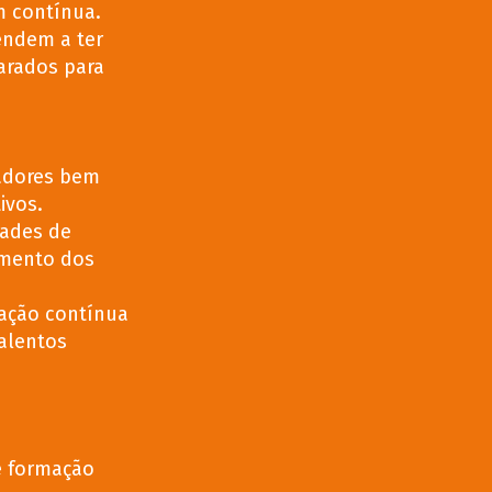
m contínua.
endem a ter
arados para
adores bem
ivos.
ades de
mento dos
ação contínua
talentos
e formação