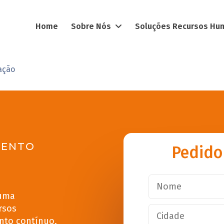
Home
Sobre Nós
Soluções Recursos H
ação
MENTO
Pedido
 uma
rsos
nto contínuo,