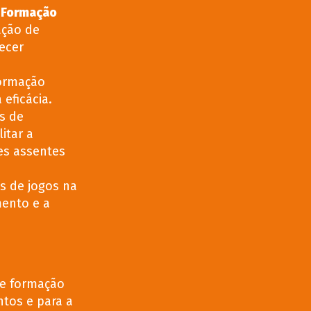
e Formação
ação de
ecer
ormação
 eficácia.
s de
itar a
es assentes
s de jogos na
ento e a
de formação
ntos e para a