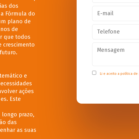
ias dos
Na Fórmula do
 um plano de
anos de
r que todos
e crescimento
futuro.
Li e aceito a
política de
temático e
 necessidades
nvolver ações
es. Este
 longo prazo,
ção das
enhar as suas