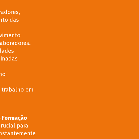
radores,
nto das
.
lvimento
aboradores.
dades
minadas
no
 trabalho em
e Formação
rucial para
onstantemente