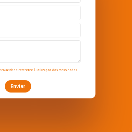
 privacidade
referente à utilização dos meus dados
Enviar