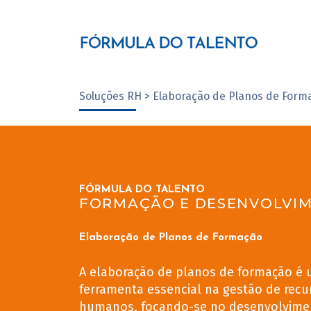
Soluções RH > Elaboração de Planos de Form
FÓRMULA DO TALENTO
FORMAÇÃO E DESENVOLVI
Elaboração de Planos de Formação
A elaboração de planos de formação é
ferramenta essencial na gestão de recu
humanos, focando-se no desenvolvime