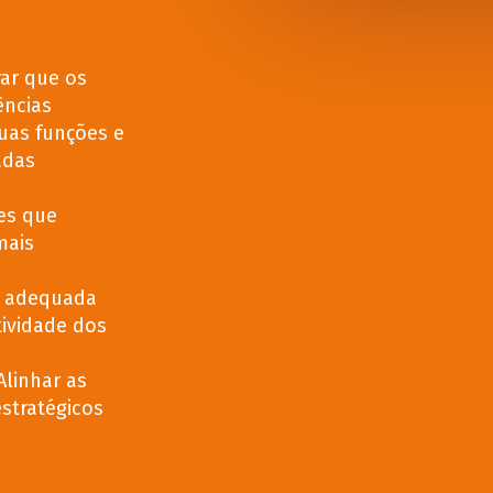
ar que os
ncias
uas funções e
adas
es que
mais
 adequada
tividade dos
Alinhar as
stratégicos