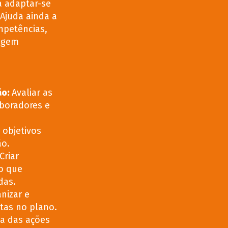
a adaptar-se
Ajuda ainda a
mpetências,
agem
ão:
Avaliar as
boradores e
 objetivos
ão.
Criar
o que
das.
nizar e
stas no plano.
ia das ações