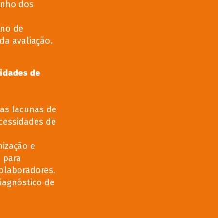
enho dos
ano de
da avaliação.
sidades de
das lacunas de
cessidades de
nização e
 para
olaboradores.
iagnóstico de