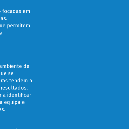
o focadas em
as.
 que permitem
ma
 ambiente de
que se
ras tendem a
 resultados.
a identificar
da equipa e
es.