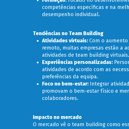
Formação:
Focado no desenvolvime
competências específicas e na melh
desempenho individual.
Tendências no Team Building
Atividades virtuais:
Com o aumento 
remoto, muitas empresas estão a a
atividades de team building virtuais
Experiências personalizadas:
Person
atividades de acordo com as necess
preferências da equipa.
Foco no bem-estar:
Integrar ativida
promovam o bem-estar físico e men
colaboradores.
Impacto no mercado
O mercado vê o team building como ess