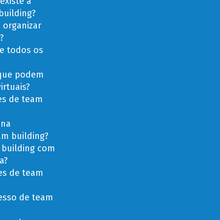
existe a
building?
 organizar
?
de todos os
 que podem
irtuais?
es de team
 na
am building?
 building com
a?
des de team
esso de team