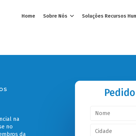
Home
Sobre Nós
Soluções Recursos H
os
Pedido
ncial na
se no
membros da