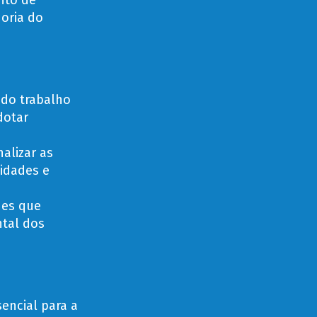
nto de
oria do
do trabalho
dotar
.
alizar as
idades e
des que
tal dos
encial para a