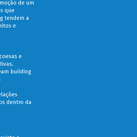
romoção de um
as que
ng tendem a
eitos e
coesas e
ivas.
eam building
s
elações
tos dentro da