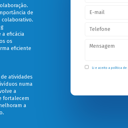
colaboração.
importância de
colaborativo.
ng
a eficácia
os os
rma eficiente
Li e aceito a
política de
de atividades
divíduos numa
volve a
ue fortalecem
 melhoram a
o.