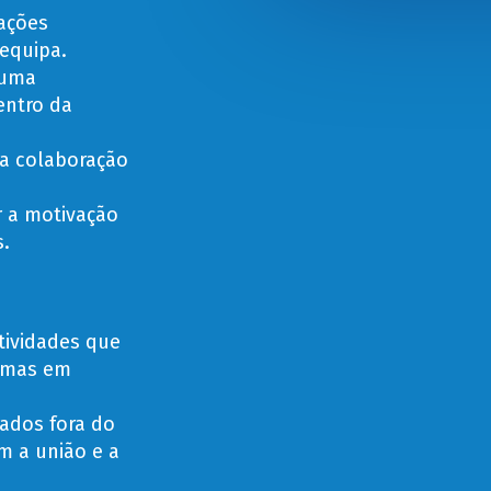
lações
equipa.
 uma
entro da
 a colaboração
 a motivação
.
tividades que
lemas em
zados fora do
 a união e a