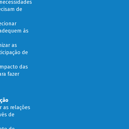
 necessidades
recisam de
ecionar
e adequem às
izar as
ticipação de
 impacto das
ara fazer
ação
r as relações
vés de