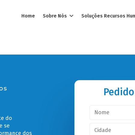
Home
Sobre Nós
Soluções Recursos H
os
Pedido
te do
e se
formance dos