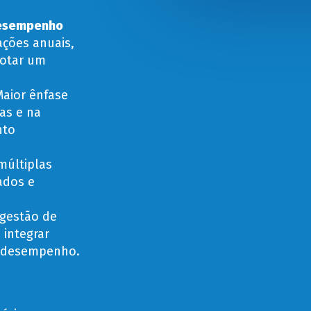
Desempenho
ações anuais,
dotar um
Maior ênfase
as e na
nto
múltiplas
ados e
gestão de
 integrar
e desempenho.