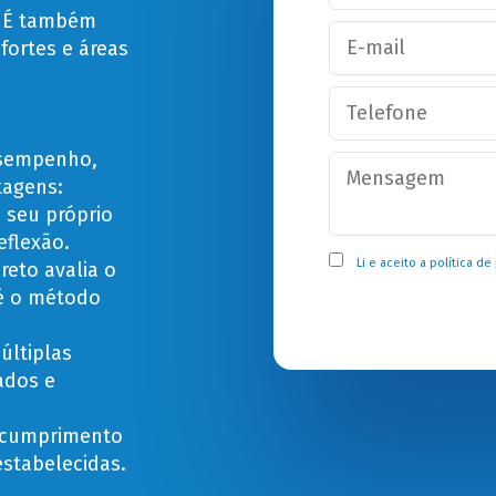
. É também
fortes e áreas
desempenho,
tagens:
 seu próprio
flexão.
Li e aceito a
política de
reto avalia o
é o método
ltiplas
ados e
 cumprimento
estabelecidas.