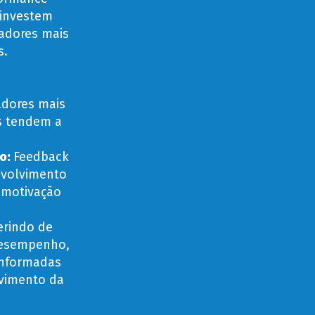
 investem
adores mais
s.
adores mais
s tendem a
to
:
Feedback
nvolvimento
motivação
erindo de
desempenho,
informadas
vimento da