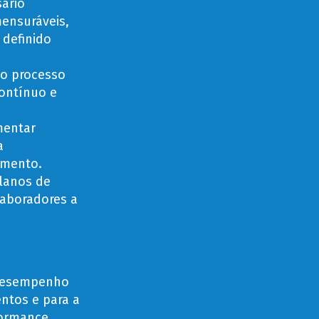
ário
mensuráveis,
 definido
o processo
contínuo e
entar
a
imento.
planos de
laboradores a
 desempenho
entos e para a
formance