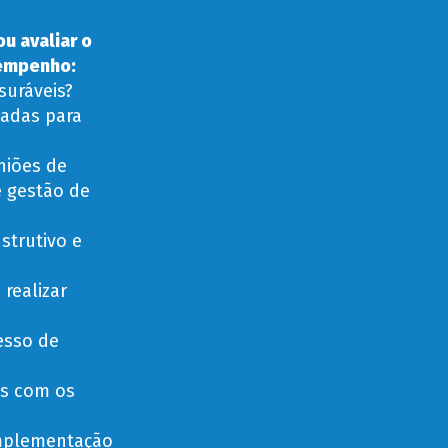
u avaliar o
sempenho:
suráveis?
sadas para
niões de
e gestão de
strutivo e
realizar
esso de
is com os
implementação