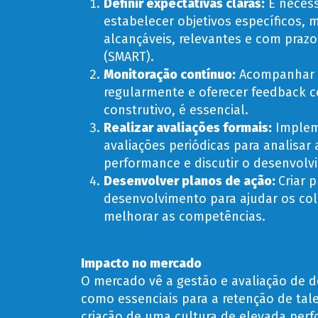
Definir expectativas claras
:
É necess
estabelecer objetivos específicos, 
alcançáveis, relevantes e com prazo
(SMART).
Monitoração contínuo
:
Acompanhar 
regularmente e oferecer feedback 
construtivo, é essencial.
Realizar avaliações formais
:
Implem
avaliações periódicas para analisar 
performance e discutir o desenvolv
Desenvolver planos de ação
:
Criar 
desenvolvimento para ajudar os co
melhorar as competências.
Impacto no mercado
O mercado vê a gestão e avaliação de
como essenciais para a retenção de tal
criação de uma cultura de elevada per