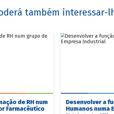
oderá também interessar-l
rmação de RH num
Desenvolver a f
or Farmacêutico
Humanos numa Em