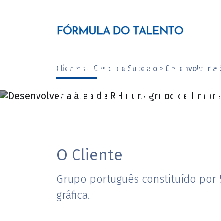
Desenvolver a 
Clientes > Casos de Sucesso > Desenvolver a
grupo de Empre
Gráfico
O Cliente
Grupo português constituído por 
gráfica.