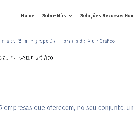
Home
Sobre Nós
Soluções Recursos H
área de RH num
 área de RH num grupo de Empresas do Setor Gráfico
sas do Setor
5 empresas que oferecem, no seu conjunto, u