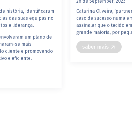
26 de September, 2023
e história, identificaram
Catarina Oliveira, ‘partn
cias das suas equipas no
caso de sucesso numa em
tos e liderança.
assinalar que o tecido e
grande maioria, por peq
senvolveram um plano de
rnaram-se mais
saber mais
do cliente e promovendo
vo e eficiente.