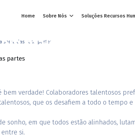
Home
Sobre Nós
Soluções Recursos H
lem mais do que a s
 a soma das suas partes
 e é bem verdade! Colaboradores talentosos pr
alentosos, que os desafiem a todo o tempo e 
 de sonho, em que todos estão alinhados, lut
ntre si.