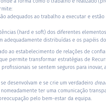
nde a forma como o trabalho é realizado (pr
rmite:
 são adequados ao trabalho a executar e est
ências (hard e soft) dos diferentes elementos
m adequadamente distribuídas e os papéis dos 
igado ao estabelecimento de relações de conf
 que permite transformar estratégias de Recur
 profissionais se sentem seguros para inovar, 
a se desenvolvam e se crie um verdadeiro
drea
 e nomeadamente ter uma comunicação transpa
preocupação pelo bem-estar da equipa.